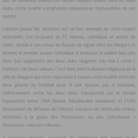
que de nombreux joueurs de toutes religions jouent dans les deux
clubs, cette rivalité a longtemps empoisonner l’atmosphère de ces
matchs.
L’ancien joueur Mo Johnston est un bon exemple de cette rivalité
exacerbée. Cet ex-joueur du FC Nantes, catholique et ancien du
Celtic, décide à son retour en Écosse de signer chez les Rangers et
devient le premier joueur catholique à endosser le maillot bleu des
Gers. Les supporters des deux clubs réagiront très mal à cette «
trahison » de leurs valeurs. C’est donc bien la division religieuse de la
ville de Glasgow qui reste reproduite à travers cette rivalité entre les
deux géants du football local. À une époque pas si lointaine,
l’affrontement entre les deux clubs transportait sur le terrain
l’opposition entre l’IRA (Armée Républicaine irlandaise) et l’UAD
(Association de défense de l’Ulster). Les jours de match des chants
entonnés à la gloire des Protestants ou des Catholiques «
fleurissent » dans les tribunes.
À plusieurs reprises, pourtant, les dirigeants ont appelé leurs