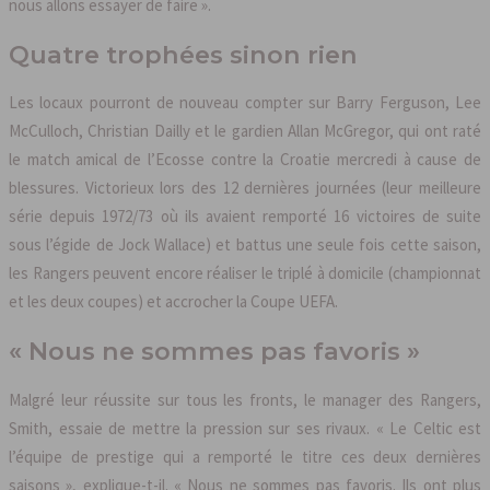
nous allons essayer de faire ».
Quatre trophées sinon rien
Les locaux pourront de nouveau compter sur Barry Ferguson, Lee
McCulloch, Christian Dailly et le gardien Allan McGregor, qui ont raté
le match amical de l’Ecosse contre la Croatie mercredi à cause de
blessures. Victorieux lors des 12 dernières journées (leur meilleure
série depuis 1972/73 où ils avaient remporté 16 victoires de suite
sous l’égide de Jock Wallace) et battus une seule fois cette saison,
les Rangers peuvent encore réaliser le triplé à domicile (championnat
et les deux coupes) et accrocher la Coupe UEFA.
« Nous ne sommes pas favoris »
Malgré leur réussite sur tous les fronts, le manager des Rangers,
Smith, essaie de mettre la pression sur ses rivaux. « Le Celtic est
l’équipe de prestige qui a remporté le titre ces deux dernières
saisons », explique-t-il. « Nous ne sommes pas favoris. Ils ont plus