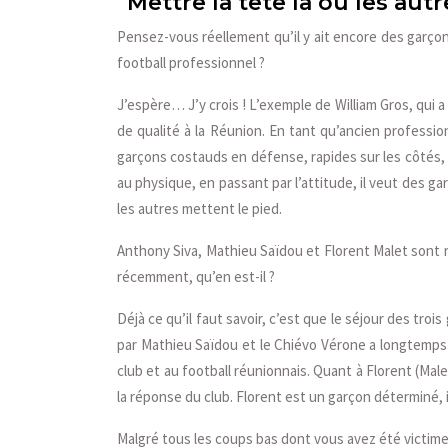
“Mettre la tête là où les aut
Pensez-vous réellement qu’il y ait encore des garçon
football professionnel ?
J’espère… J’y crois ! L’exemple de William Gros, qui a 
de qualité à la Réunion. En tant qu’ancien profession
garçons costauds en défense, rapides sur les côtés, c
au physique, en passant par l’attitude, il veut des ga
les autres mettent le pied.
Anthony Siva, Mathieu Saïdou et Florent Malet sont 
récemment, qu’en est-il ?
Déjà ce qu’il faut savoir, c’est que le séjour des trois
par Mathieu Saïdou et le Chiévo Vérone a longtemps hé
club et au football réunionnais. Quant à Florent (Mal
la réponse du club. Florent est un garçon déterminé, il v
Malgré tous les coups bas dont vous avez été victim