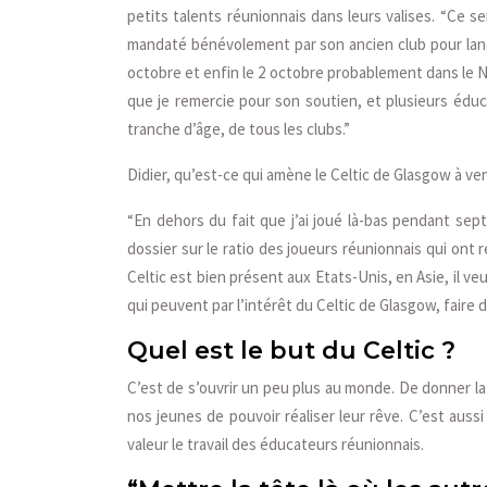
petits talents réunionnais dans leurs valises. “Ce se
mandaté bénévolement par son ancien club pour lance
octobre et enfin le 2 octobre probablement dans le No
que je remercie pour son soutien, et plusieurs édu
tranche d’âge, de tous les clubs.”
Didier, qu’est-ce qui amène le Celtic de Glasgow à ven
“En dehors du fait que j’ai joué là-bas pendant sep
dossier sur le ratio des joueurs réunionnais qui ont r
Celtic est bien présent aux Etats-Unis, en Asie, il v
qui peuvent par l’intérêt du Celtic de Glasgow, faire d
Quel est le but du Celtic ?
C’est de s’ouvrir un peu plus au monde. De donner la
nos jeunes de pouvoir réaliser leur rêve. C’est auss
valeur le travail des éducateurs réunionnais.