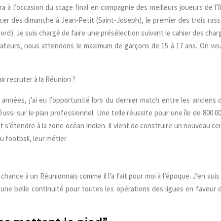
ra à l’occasion du stage final en compagnie des meilleurs joueurs de l’
r dès dimanche à Jean-Petit (Saint-Joseph), le premier des trois rasse
rd). Je suis chargé de faire une présélection suivant le cahier des charge
cateurs, nous attendons le maximum de garçons de 15 à 17 ans. On ve
ir recruter à la Réunion ?
t années, j’ai eu l’opportunité lors du dernier match entre les anciens
éussi sur le plan professionnel. Une telle réussite pour une île de 800 0
eut s’étendre à la zone océan Indien. Il vient de construire un nouveau 
u football, leur métier.
 chance à un Réunionnais comme il l’a fait pour moi à l’époque. J’en su
i une belle continuité pour toutes les opérations des ligues en faveur