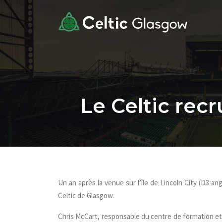
Le Celtic rec
Un an après la venue sur l’île de Lincoln City (D3 a
Celtic de Glasgow.
Chris McCart, responsable du centre de formation et 