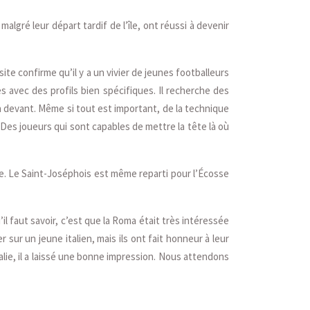
gré leur départ tardif de l’île, ont réussi à devenir
site confirme qu’il y a un vivier de jeunes footballeurs
es avec des profils bien spécifiques. Il recherche des
on devant. Même si tout est important, de la technique
. Des joueurs qui sont capables de mettre la tête là où
e. Le Saint-Joséphois est même reparti pour l’Écosse
u’il faut savoir, c’est que la Roma était très intéressée
sur un jeune italien, mais ils ont fait honneur à leur
alie, il a laissé une bonne impression. Nous attendons