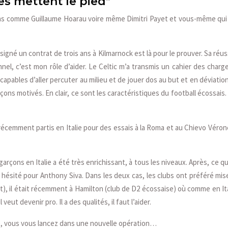
res mettent le pied”
s comme Guillaume Hoarau voire même Dimitri Payet et vous-même qui mal
signé un contrat de trois ans à Kilmarnock est là pour le prouver. Sa réus
nel, c’est mon rôle d’aider. Le Celtic m’a transmis un cahier des charg
apables d’aller percuter au milieu et de jouer dos au but et en déviati
rçons motivés. En clair, ce sont les caractéristiques du football écossais
récemment partis en Italie pour des essais à la Roma et au Chievo Véron
 garçons en Italie a été très enrichissant, à tous les niveaux. Après, ce q
sité pour Anthony Siva. Dans les deux cas, les clubs ont préféré miser 
et), il était récemment à Hamilton (club de D2 écossaise) où comme en It
eut devenir pro. Il a des qualités, il faut l’aider.
e, vous vous lancez dans une nouvelle opération…