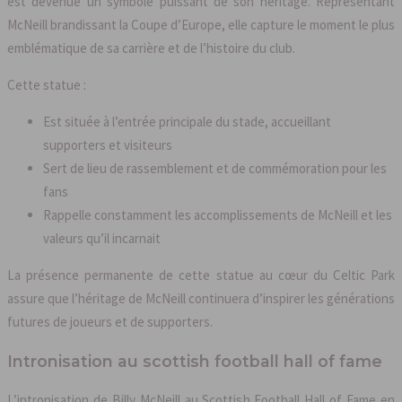
est devenue un symbole puissant de son héritage. Représentant
McNeill brandissant la Coupe d’Europe, elle capture le moment le plus
emblématique de sa carrière et de l’histoire du club.
Cette statue :
Est située à l’entrée principale du stade, accueillant
supporters et visiteurs
Sert de lieu de rassemblement et de commémoration pour les
fans
Rappelle constamment les accomplissements de McNeill et les
valeurs qu’il incarnait
La présence permanente de cette statue au cœur du Celtic Park
assure que l’héritage de McNeill continuera d’inspirer les générations
futures de joueurs et de supporters.
Intronisation au scottish football hall of fame
L’intronisation de Billy McNeill au Scottish Football Hall of Fame en