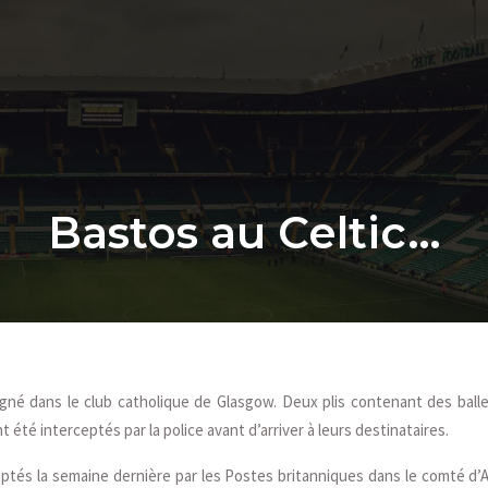
Bastos au Celtic…
gné dans le club catholique de Glasgow. Deux plis contenant des balle
t été interceptés par la police avant d’arriver à leurs destinataires.
eptés la semaine dernière par les Postes britanniques dans le comté d’An